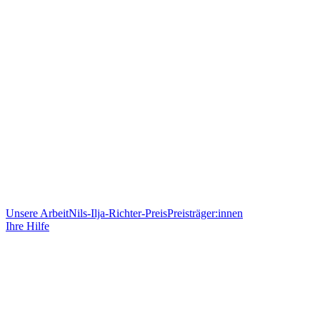
Unsere Arbeit
Nils-Ilja-Richter-Preis
Preisträger:innen
Ihre Hilfe