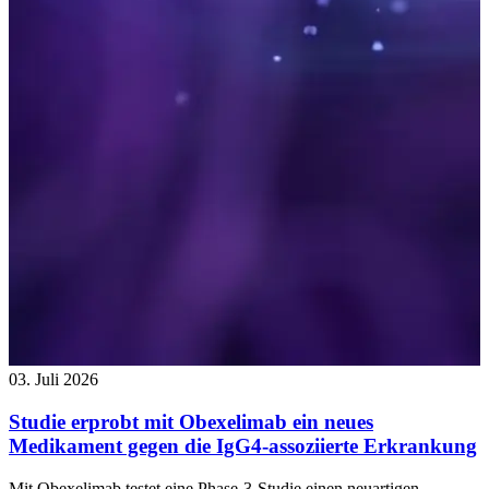
03. Juli 2026
Studie erprobt mit Obexelimab ein neues
Medikament gegen die IgG4-assoziierte Erkrankung
Mit Obexelimab testet eine Phase-3-Studie einen neuartigen