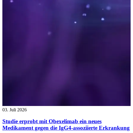
03. Juli 2026
Studie erprobt mit Obexelimab ein neues
Medikament gegen die IgG4-assoziierte Erkrankung