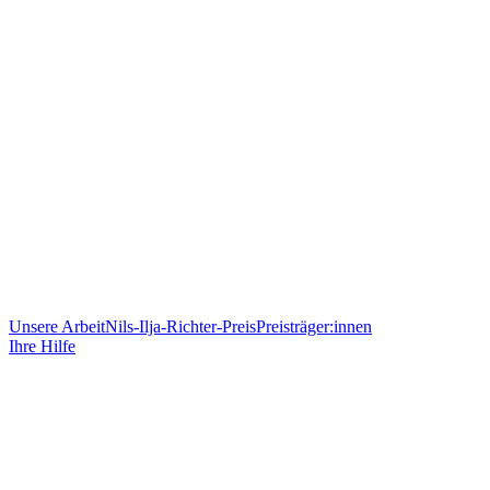
Unsere Arbeit
Nils-Ilja-Richter-Preis
Preisträger:innen
Ihre Hilfe