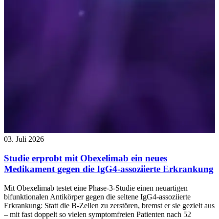
03. Juli 2026
Studie erprobt mit Obexelimab ein neues
Medikament gegen die IgG4-assoziierte Erkrankung
Mit Obexelimab testet eine Phase-3-Studie einen neuartigen
bifunktionalen Antikörper gegen die seltene IgG4-assoziierte
Erkrankung: Statt die B-Zellen zu zerstören, bremst er sie gezielt aus
– mit fast doppelt so vielen symptomfreien Patienten nach 52