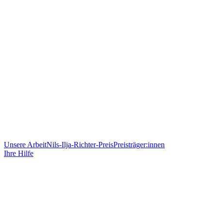
Unsere Arbeit
Nils-Ilja-Richter-Preis
Preisträger:innen
Ihre Hilfe