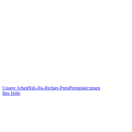
Unsere Arbeit
Nils-Ilja-Richter-Preis
Preisträger:innen
Ihre Hilfe