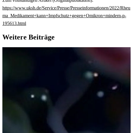
Zum vollständigen Artikel (Originalpublikation):
https://www.uksh.de/Service/Presse/Presseinformationen/2022/Rheu
ma_Medikament+kann+Impfschutz+gegen+Omikron+mindern-p-
195613.html
Weitere Beiträge