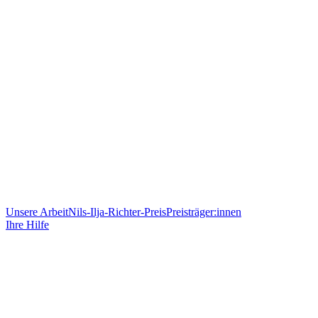
Unsere Arbeit
Nils-Ilja-Richter-Preis
Preisträger:innen
Ihre Hilfe