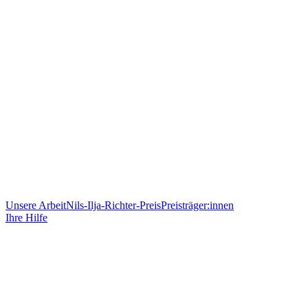
Unsere Arbeit
Nils-Ilja-Richter-Preis
Preisträger:innen
Ihre Hilfe