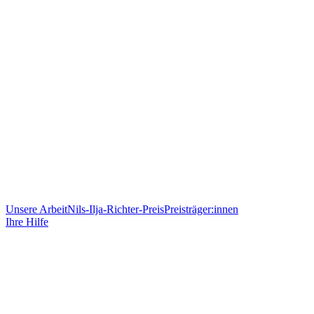
Unsere Arbeit
Nils-Ilja-Richter-Preis
Preisträger:innen
Ihre Hilfe