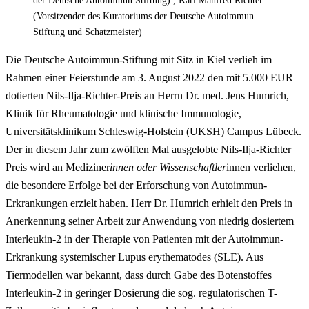
der Deutsche Autoimmun Stiftung) , Karl Manfred Richter
(Vorsitzender des Kuratoriums der Deutsche Autoimmun
Stiftung und Schatzmeister)
Die Deutsche Autoimmun-Stiftung mit Sitz in Kiel verlieh im
Rahmen einer Feierstunde am 3. August 2022 den mit 5.000 EUR
dotierten Nils-Ilja-Richter-Preis an Herrn Dr. med. Jens Humrich,
Klinik für Rheumatologie und klinische Immunologie,
Universitätsklinikum Schleswig-Holstein (UKSH) Campus Lübeck.
Der in diesem Jahr zum zwölften Mal ausgelobte Nils-Ilja-Richter
Preis wird an Mediziner
innen oder Wissenschaftler
innen verliehen,
die besondere Erfolge bei der Erforschung von Autoimmun-
Erkrankungen erzielt haben. Herr Dr. Humrich erhielt den Preis in
Anerkennung seiner Arbeit zur Anwendung von niedrig dosiertem
Interleukin-2 in der Therapie von Patienten mit der Autoimmun-
Erkrankung systemischer Lupus erythematodes (SLE). Aus
Tiermodellen war bekannt, dass durch Gabe des Botenstoffes
Interleukin-2 in geringer Dosierung die sog. regulatorischen T-