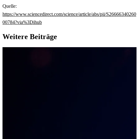
Quelle:
https://www.sciencedirect.com/science/article/abs/pii/S26666340260
00784?via%3Dihub
Weitere Beiträge