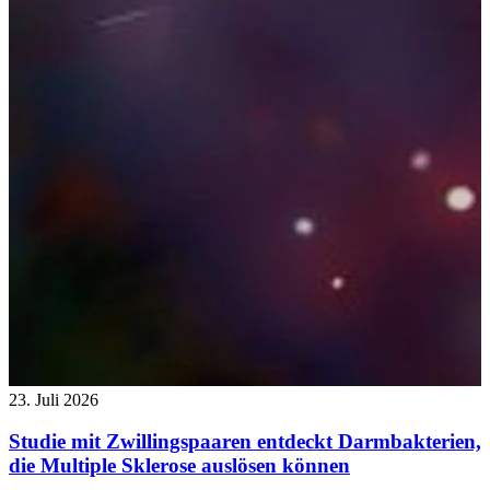
23. Juli 2026
Studie mit Zwillingspaaren entdeckt Darmbakterien,
die Multiple Sklerose auslösen können