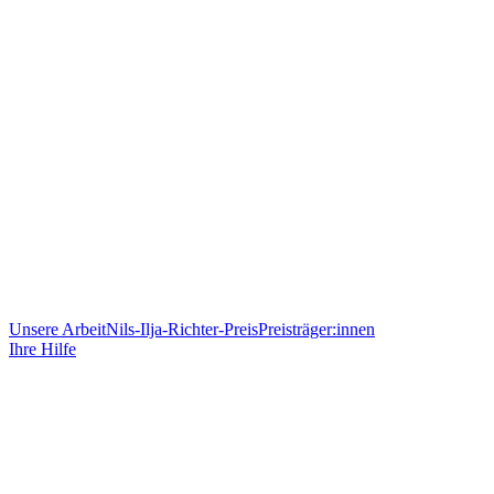
Unsere Arbeit
Nils-Ilja-Richter-Preis
Preisträger:innen
Ihre Hilfe