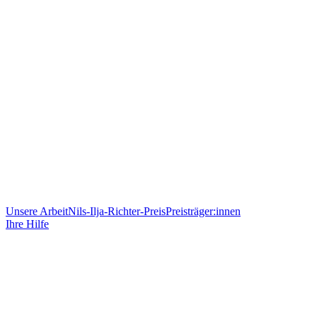
Unsere Arbeit
Nils-Ilja-Richter-Preis
Preisträger:innen
Ihre Hilfe