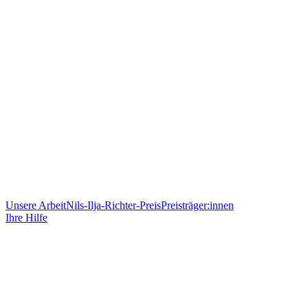
Unsere Arbeit
Nils-Ilja-Richter-Preis
Preisträger:innen
Ihre Hilfe