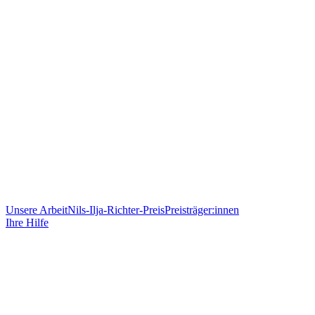
Unsere Arbeit
Nils-Ilja-Richter-Preis
Preisträger:innen
Ihre Hilfe