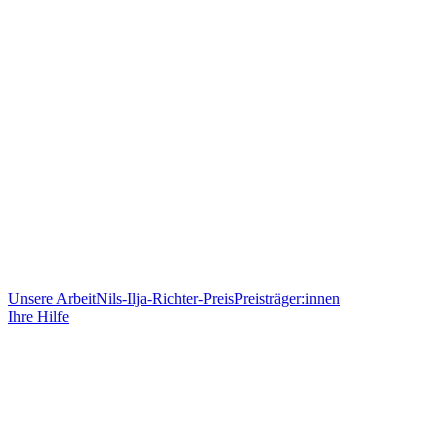
Unsere Arbeit
Nils-Ilja-Richter-Preis
Preisträger:innen
Ihre Hilfe