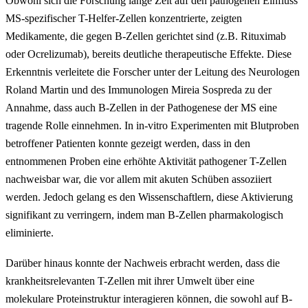
Obwohl sich die Forschung lange Zeit auf den pathogenen Einfluss
MS-spezifischer T-Helfer-Zellen konzentrierte, zeigten
Medikamente, die gegen B-Zellen gerichtet sind (z.B. Rituximab
oder Ocrelizumab), bereits deutliche therapeutische Effekte. Diese
Erkenntnis verleitete die Forscher unter der Leitung des Neurologen
Roland Martin und des Immunologen Mireia Sospreda zu der
Annahme, dass auch B-Zellen in der Pathogenese der MS eine
tragende Rolle einnehmen. In in-vitro Experimenten mit Blutproben
betroffener Patienten konnte gezeigt werden, dass in den
entnommenen Proben eine erhöhte Aktivität pathogener T-Zellen
nachweisbar war, die vor allem mit akuten Schüben assoziiert
werden. Jedoch gelang es den Wissenschaftlern, diese Aktivierung
signifikant zu verringern, indem man B-Zellen pharmakologisch
eliminierte.
Darüber hinaus konnte der Nachweis erbracht werden, dass die
krankheitsrelevanten T-Zellen mit ihrer Umwelt über eine
molekulare Proteinstruktur interagieren können, die sowohl auf B-