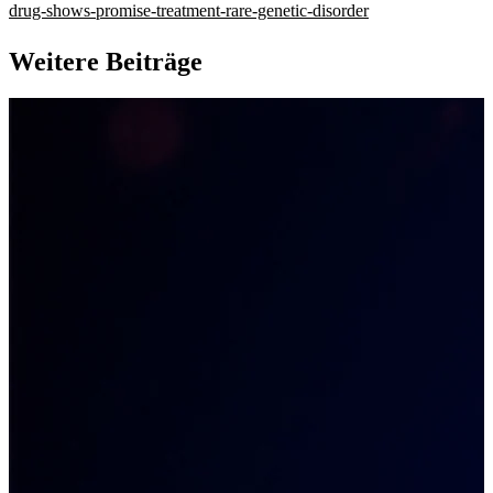
drug-shows-promise-treatment-rare-genetic-disorder
Weitere Beiträge