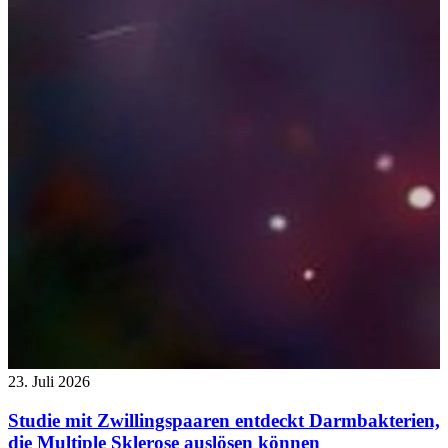
23. Juli 2026
Studie mit Zwillingspaaren entdeckt Darmbakterien,
die Multiple Sklerose auslösen können