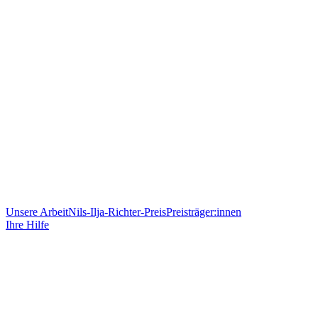
Unsere Arbeit
Nils-Ilja-Richter-Preis
Preisträger:innen
Ihre Hilfe