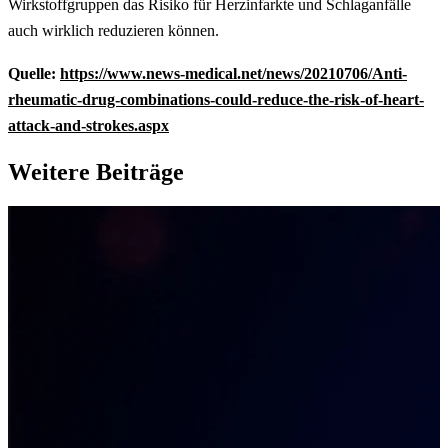
Wirkstoffgruppen das Risiko für Herzinfarkte und Schlaganfälle
auch wirklich reduzieren können.
Quelle:
https://www.news-medical.net/news/20210706/Anti-
rheumatic-drug-combinations-could-reduce-the-risk-of-heart-
attack-and-strokes.aspx
Weitere Beiträge