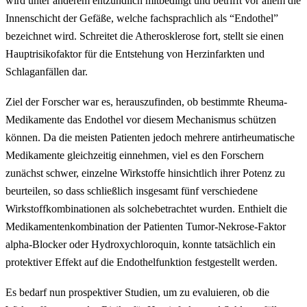
wird unter anderem entzündlich mitbedingt und betrifft vor allem die
Innenschicht der Gefäße, welche fachsprachlich als “Endothel”
bezeichnet wird. Schreitet die Atherosklerose fort, stellt sie einen
Hauptrisikofaktor für die Entstehung von Herzinfarkten und
Schlaganfällen dar.
Ziel der Forscher war es, herauszufinden, ob bestimmte Rheuma-
Medikamente das Endothel vor diesem Mechanismus schützen
können. Da die meisten Patienten jedoch mehrere antirheumatische
Medikamente gleichzeitig einnehmen, viel es den Forschern
zunächst schwer, einzelne Wirkstoffe hinsichtlich ihrer Potenz zu
beurteilen, so dass schließlich insgesamt fünf verschiedene
Wirkstoffkombinationen als solchebetrachtet wurden. Enthielt die
Medikamentenkombination der Patienten Tumor-Nekrose-Faktor
alpha-Blocker oder Hydroxychloroquin, konnte tatsächlich ein
protektiver Effekt auf die Endothelfunktion festgestellt werden.
Es bedarf nun prospektiver Studien, um zu evaluieren, ob die