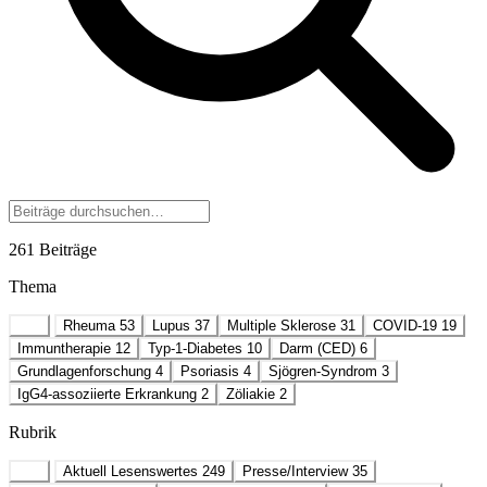
261 Beiträge
Thema
Alle
Rheuma
53
Lupus
37
Multiple Sklerose
31
COVID-19
19
Immuntherapie
12
Typ-1-Diabetes
10
Darm (CED)
6
Grundlagenforschung
4
Psoriasis
4
Sjögren-Syndrom
3
IgG4-assoziierte Erkrankung
2
Zöliakie
2
Rubrik
Alle
Aktuell Lesenswertes
249
Presse/Interview
35