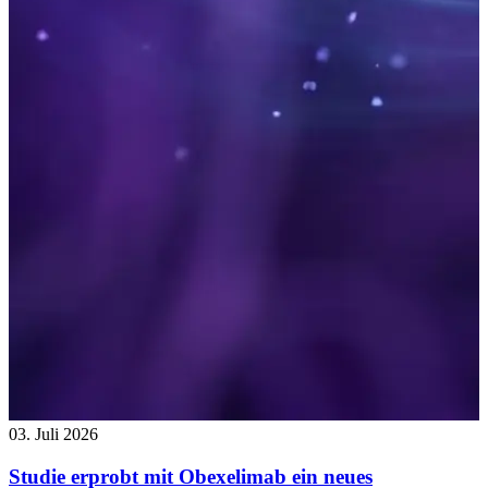
03. Juli 2026
Studie erprobt mit Obexelimab ein neues